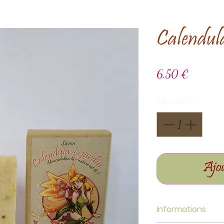
Calendula
Prix
6,50 €
Quantité
*
Ajou
Informations