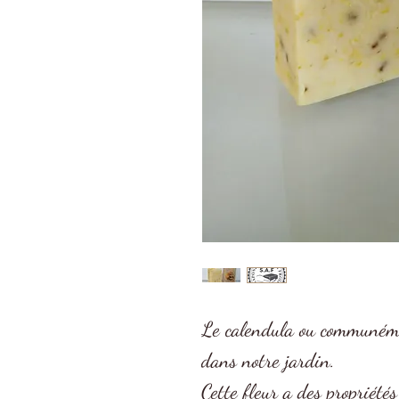
Le calendula ou communémen
dans notre jardin.
Cette fleur a des propriétés