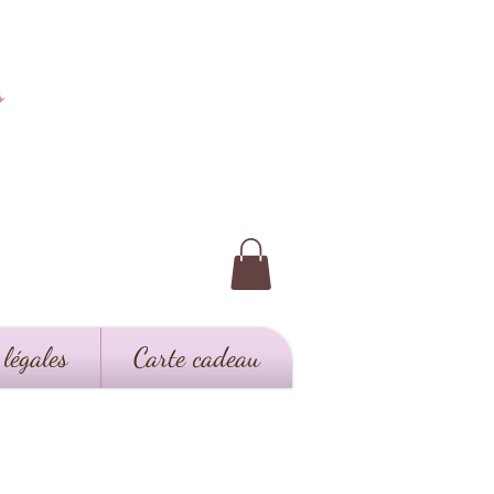
u
légales
Carte cadeau